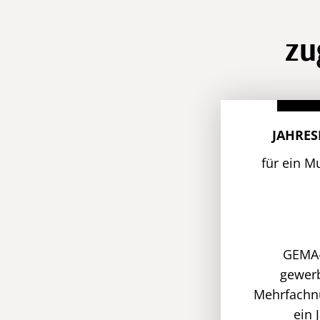
zu
JAHRES
für ein M
GEMA-
gewerb
Mehrfachnu
ein 