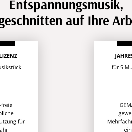
Entspannungsmusik,
geschnitten auf Ihre Arb
LIZENZ
JAHRE
usikstück
für 5 M
freie
GEMA
liche
gewe
tzung für
Mehrfach
Jahr
ein