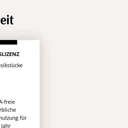
eit
SLIZENZ
usikstücke
-freie
rbliche
nutzung für
 Jahr