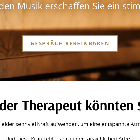
den Musik erschaffen Sie ein stim
GESPRÄCH VEREINBAREN
oder Therapeut könnten 
eider sehr viel Kraft aufwenden, um eine entspannte At
Und diese Kraft fehlt dann in der tatsächlichen Arbeit.