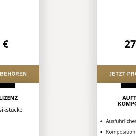
 €
27
OBEHÖREN
JETZT P
LIZENZ
AUFT
KOMPO
sikstücke
Ausführliche
Komposition